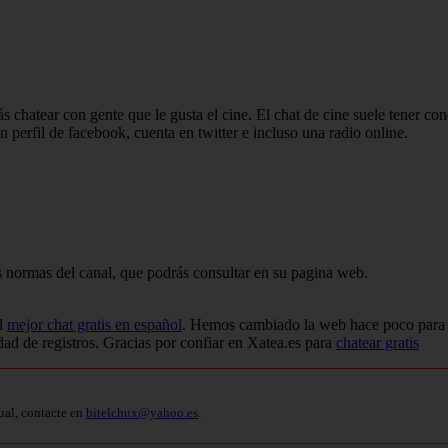
rás chatear con gente que le gusta el cine. El chat de cine suele tener co
n perfil de facebook, cuenta en twitter e incluso una radio online.
las normas del canal, que podrás consultar en su pagina web.
el
mejor chat gratis en español
. Hemos cambiado la web hace poco para
dad de registros. Gracias por confiar en Xatea.es para
chatear gratis
ual, contacte en
bitelchux@yahoo.es
.