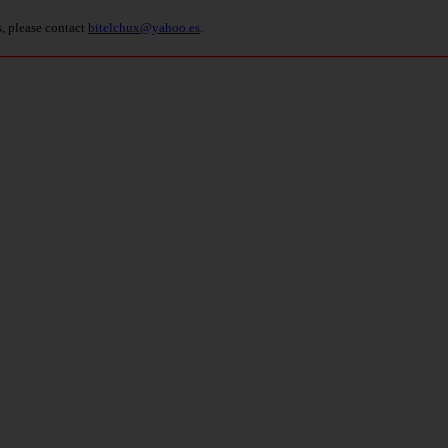
s, please contact
bitelchux@yahoo.es
.