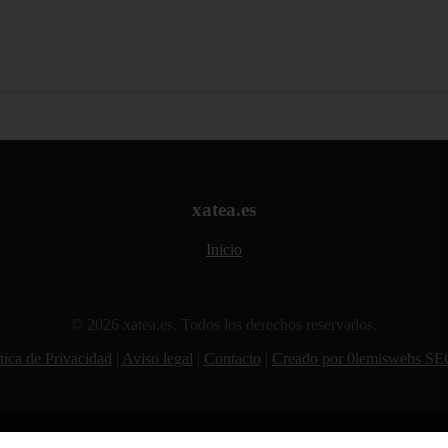
xatea.es
Inicio
© 2026 xatea.es. Todos los derechos reservados.
tica de Privacidad
|
Aviso legal
|
Contacto
|
Creado por 0lemiswebs SE