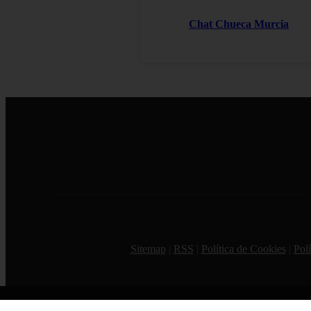
Chat Chueca Murcia
Sitemap
|
RSS
|
Política de Cookies
|
Polí