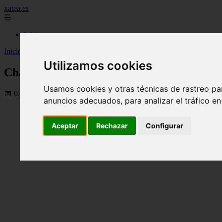
xatea.es
☰
Inicio
Inicio
>
xatea
>
Chat de Cine
Utilizamos cookies
Chat de Cine
Usamos cookies y otras técnicas de rastreo pa
📅 03/09/2025
anuncios adecuados, para analizar el tráfico e
Aceptar
Rechazar
Configurar