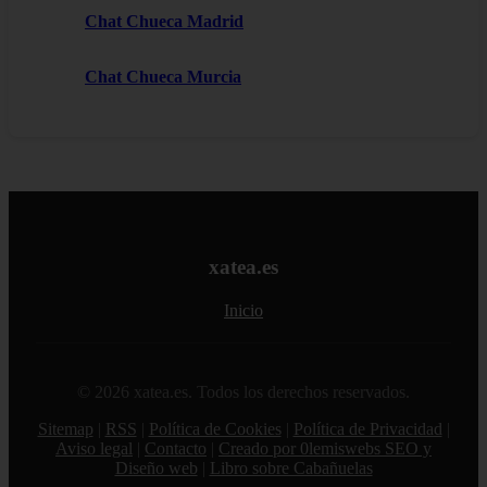
Chat Chueca Madrid
Chat Chueca Murcia
xatea.es
Inicio
© 2026 xatea.es. Todos los derechos reservados.
Sitemap
|
RSS
|
Política de Cookies
|
Política de Privacidad
|
Aviso legal
|
Contacto
|
Creado por 0lemiswebs SEO y
Diseño web
|
Libro sobre Cabañuelas