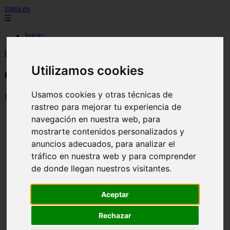
xatea.es
☰
Inicio
Inicio
>
xatea
>
Chat de Burgos
Utilizamos cookies
Chat de Burgos
Usamos cookies y otras técnicas de
📅 09/09/2025
rastreo para mejorar tu experiencia de
navegación en nuestra web, para
mostrarte contenidos personalizados y
anuncios adecuados, para analizar el
tráfico en nuestra web y para comprender
de donde llegan nuestros visitantes.
Aceptar
Rechazar